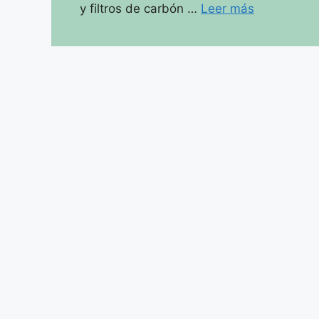
y filtros de carbón …
Leer más