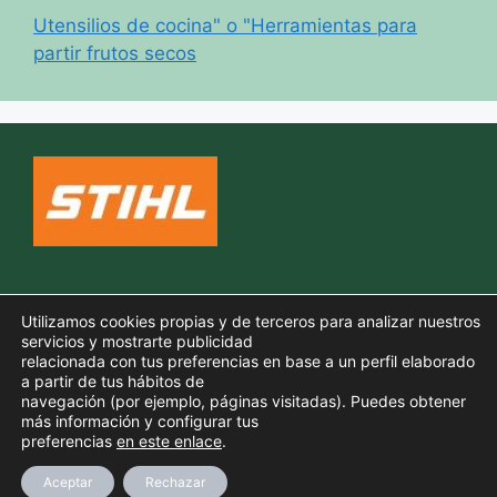
Utensilios de cocina" o "Herramientas para
partir frutos secos
Política de cookies
Utilizamos cookies propias y de terceros para analizar nuestros
Aviso legal
servicios y mostrarte publicidad
relacionada con tus preferencias en base a un perfil elaborado
Política de privacidad
a partir de tus hábitos de
navegación (por ejemplo, páginas visitadas). Puedes obtener
más información y configurar tus
preferencias
en este enlace
.
© 2026 TODO PARA TU JARDIN
• Creado con
Aceptar
Rechazar
GeneratePress