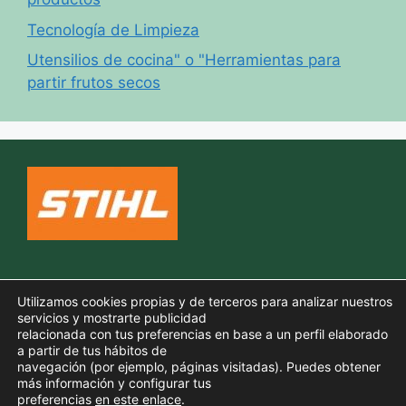
Tecnología de Limpieza
Utensilios de cocina" o "Herramientas para
partir frutos secos
Política de cookies
Utilizamos cookies propias y de terceros para analizar nuestros
Aviso legal
servicios y mostrarte publicidad
relacionada con tus preferencias en base a un perfil elaborado
Política de privacidad
a partir de tus hábitos de
navegación (por ejemplo, páginas visitadas). Puedes obtener
más información y configurar tus
preferencias
en este enlace
.