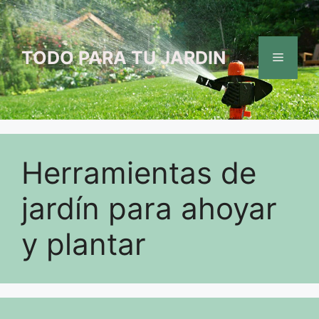
Saltar
al
contenido
TODO PARA TU JARDIN
Menú
Herramientas de
jardín para ahoyar
y plantar