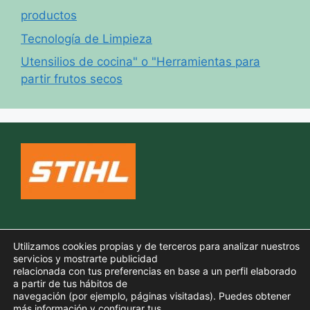
productos
Tecnología de Limpieza
Utensilios de cocina" o "Herramientas para
partir frutos secos
Política de cookies
Utilizamos cookies propias y de terceros para analizar nuestros
Aviso legal
servicios y mostrarte publicidad
relacionada con tus preferencias en base a un perfil elaborado
Política de privacidad
a partir de tus hábitos de
navegación (por ejemplo, páginas visitadas). Puedes obtener
más información y configurar tus