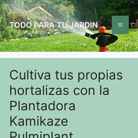
Saltar
al
contenido
TODO PARA TU JARDIN
Menú
Cultiva tus propias
hortalizas con la
Plantadora
Kamikaze
Pulmiplant