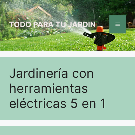
Saltar
al
contenido
TODO PARA TU JARDIN
Menú
Jardinería con
herramientas
eléctricas 5 en 1