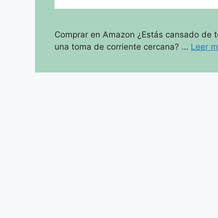
Comprar en Amazon ¿Estás cansado de ten
una toma de corriente cercana? …
Leer 