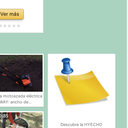
Ver más
 la motoazada eléctrica
AY: ancho de…
Descubre la HYECHO