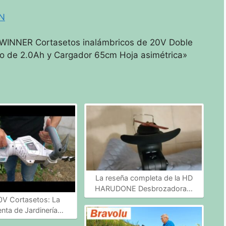
N
EWINNER Cortasetos inalámbricos de 20V Doble
itio de 2.0Ah y Cargador 65cm Hoja asimétrica»
La reseña completa de la HD
HARUDONE Desbrozadora…
0V Cortasetos: La
nta de Jardinería…