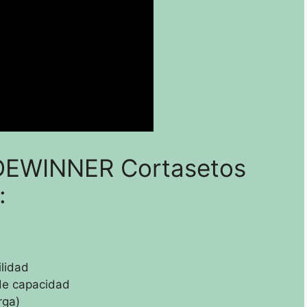
l DEWINNER Cortasetos
:
lidad
 de capacidad
rga)