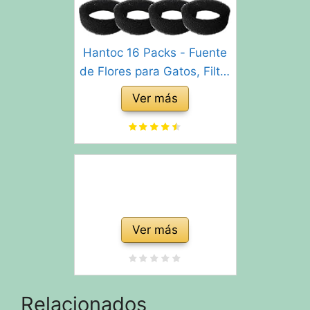
Hantoc 16 Packs - Fuente
de Flores para Gatos, Filtro
de carbón de 8 Piezas y
Ver más
Esponja de Espuma para
Gatos de Acero Inoxidable
PLWF003 con Resina y
carbón Activado
Ver más
Relacionados