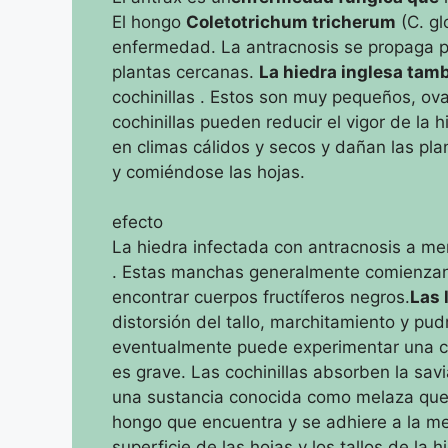
El hongo
Coletotrichum tricherum
(C. gl
enfermedad.
La antracnosis se propaga po
plantas cercanas.
La hiedra inglesa tam
cochinillas
.
Estos son muy pequeños, oval
cochinillas pueden reducir el vigor de la 
en climas cálidos y secos y dañan las pla
y comiéndose las hojas.
efecto
La hiedra infectada con antracnosis a m
.
Estas manchas generalmente comienzan 
encontrar cuerpos fructíferos negros.
Las 
distorsión del tallo, marchitamiento y pud
eventualmente puede experimentar una caí
es
grave.
Las cochinillas absorben la sav
una sustancia conocida como melaza que s
hongo
que encuentra y se adhiere a la me
superficie de las hojas y los tallos de la
h