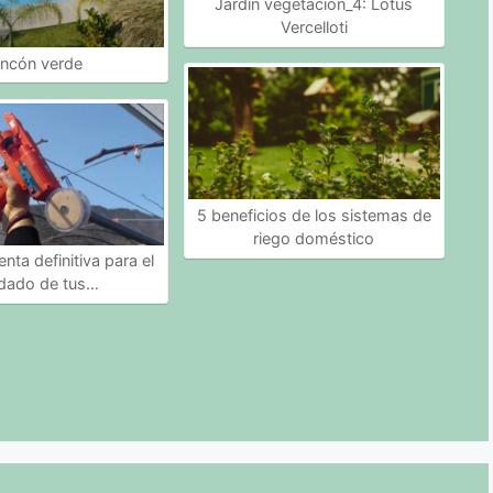
Jardín vegetación_4: Lotus
Vercelloti
incón verde
5 beneficios de los sistemas de
riego doméstico
nta definitiva para el
idado de tus…