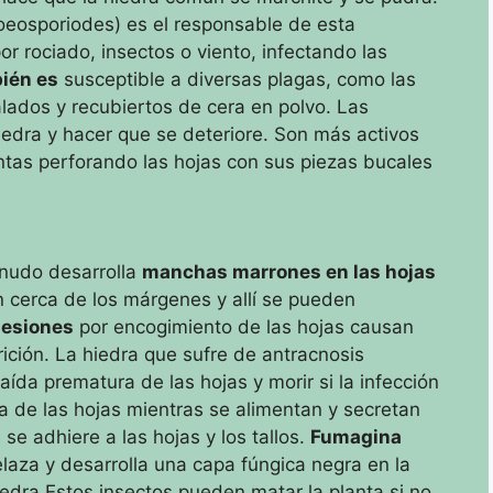
oeosporiodes) es el responsable de esta
r rociado, insectos o viento, infectando las
bién es
susceptible a diversas plagas, como las
ados y recubiertos de cera en polvo.
Las
hiedra y hacer que se deteriore.
Son más activos
ntas perforando las hojas con sus piezas bucales
enudo desarrolla
manchas marrones en las hojas
cerca de los márgenes y allí se pueden
lesiones
por encogimiento de las hojas
causan
rición.
La hiedra que sufre de antracnosis
da prematura de las hojas y morir si la infección
ia de las hojas mientras se alimentan y secretan
e adhiere a las hojas y los tallos.
Fumagina
laza y desarrolla una capa fúngica negra en la
iedra.Estos insectos pueden
matar la planta si no