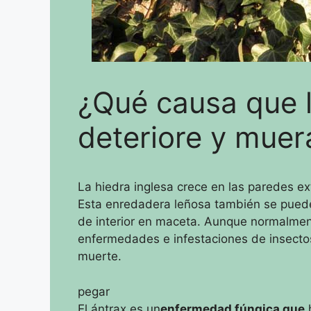
¿Qué causa que 
deteriore y muer
La hiedra inglesa crece en las paredes ex
Esta enredadera leñosa también se puede
de interior en maceta.
Aunque normalment
enfermedades e infestaciones de insectos
muerte.
pegar
El ántrax es un
enfermedad fúngica que
h