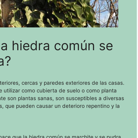
la hiedra común se
a?
teriores, cercas y paredes exteriores de las casas.
 utilizar como cubierta de suelo o como planta
e son plantas sanas, son susceptibles a diversas
, que pueden causar un deterioro repentino y la
ace que la hiedra común se marchite y se pudra.