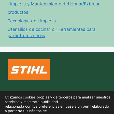
Limpieza y Mantenimiento del Hogar/Exterior
productos
Tecnología de Limpieza
Utensilios de cocina" o "Herramientas para
partir frutos secos
Política de cookies
Utilizamos cookies propias y de terceros para analizar nuestros
Aviso legal
servicios y mostrarte publicidad
relacionada con tus preferencias en base a un perfil elaborado
Política de privacidad
a partir de tus hábitos de