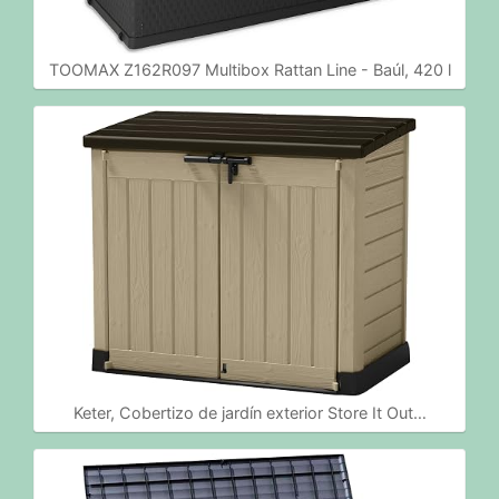
TOOMAX Z162R097 Multibox Rattan Line - Baúl, 420 l
Keter, Cobertizo de jardín exterior Store It Out…