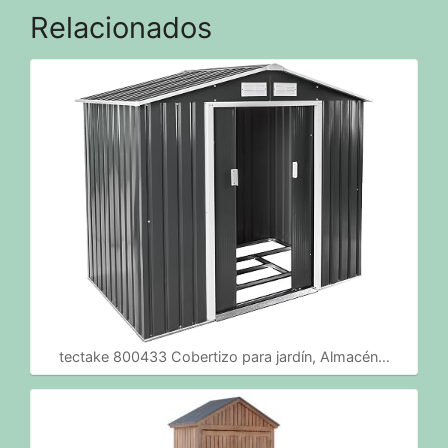
Relacionados
tectake 800433 Cobertizo para jardín, Almacén…