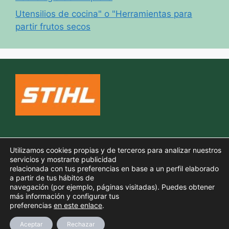
Utensilios de cocina" o "Herramientas para
partir frutos secos
Política de cookies
Utilizamos cookies propias y de terceros para analizar nuestros
Aviso legal
servicios y mostrarte publicidad
relacionada con tus preferencias en base a un perfil elaborado
Política de privacidad
a partir de tus hábitos de
navegación (por ejemplo, páginas visitadas). Puedes obtener
más información y configurar tus
preferencias
en este enlace
.
© 2026 TODO PARA TU JARDIN
• Creado con
Aceptar
Rechazar
GeneratePress