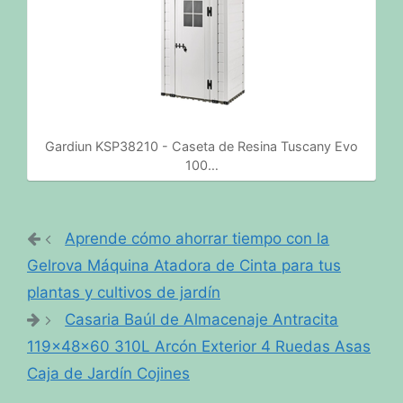
Gardiun KSP38210 - Caseta de Resina Tuscany Evo
100…
Aprende cómo ahorrar tiempo con la
Gelrova Máquina Atadora de Cinta para tus
plantas y cultivos de jardín
Casaria Baúl de Almacenaje Antracita
119x48x60 310L Arcón Exterior 4 Ruedas Asas
Caja de Jardín Cojines