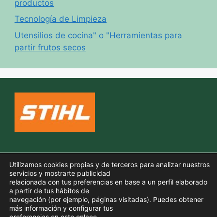
productos
Tecnología de Limpieza
Utensilios de cocina" o "Herramientas para
partir frutos secos
Política de cookies
Utilizamos cookies propias y de terceros para analizar nuestros
Aviso legal
servicios y mostrarte publicidad
relacionada con tus preferencias en base a un perfil elaborado
Política de privacidad
a partir de tus hábitos de
navegación (por ejemplo, páginas visitadas). Puedes obtener
más información y configurar tus
preferencias
en este enlace
.