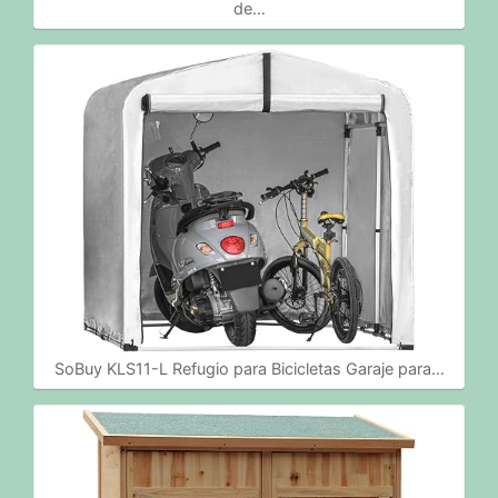
de…
SoBuy KLS11-L Refugio para Bicicletas Garaje para…