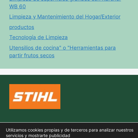
WB 60
Limpieza y Mantenimiento del Hogar/Exterior
productos
Tecnología de Limpieza
Utensilios de cocina" o "Herramientas para
partir frutos secos
Política de cookies
Utilizamos cookies propias y de terceros para analizar nuestros
Aviso legal
servicios y mostrarte publicidad