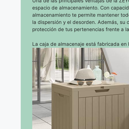
Una de las principales ventajas de la ZE
espacio de almacenamiento. Con capacida
almacenamiento te permite mantener todos
la dispersión y el desorden. Además, su d
protección de tus pertenencias frente a l
La caja de almacenaje está fabricada en 