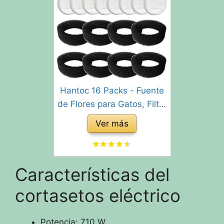
Hantoc 16 Packs - Fuente
de Flores para Gatos, Filtro
de carbón de 8 Piezas y
Ver más
Esponja de Espuma para
Gatos de Acero Inoxidable
PLWF003 con Resina y
Características del
carbón Activado
cortasetos eléctrico
Potencia: 710 W