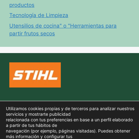
productos
Tecnología de Limpieza
Utensilios de cocina" o "Herramientas para
partir frutos secos
Política de cookies
Utilizamos cookies propias y de terceros para analizar nuestros
Aviso legal
servicios y mostrarte publicidad
relacionada con tus preferencias en base a un perfil elaborado
Política de privacidad
a partir de tus hábitos de
navegación (por ejemplo, páginas visitadas). Puedes obtener
más información y configurar tus