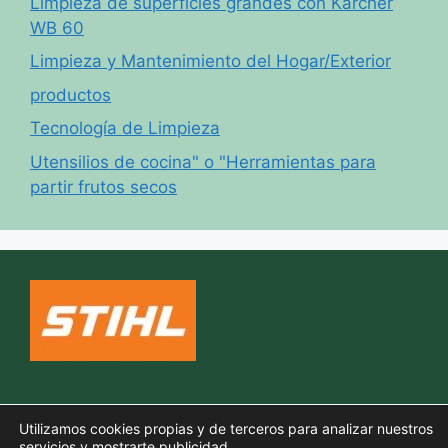
Limpieza de superficies grandes con Kärcher
WB 60
Limpieza y Mantenimiento del Hogar/Exterior
productos
Tecnología de Limpieza
Utensilios de cocina" o "Herramientas para
partir frutos secos
Política de cookies
Utilizamos cookies propias y de terceros para analizar nuestros
Aviso legal
servicios y mostrarte publicidad