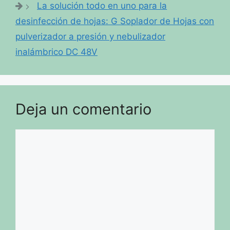
La solución todo en uno para la
desinfección de hojas: G Soplador de Hojas con
pulverizador a presión y nebulizador
inalámbrico DC 48V
Deja un comentario
Comentario