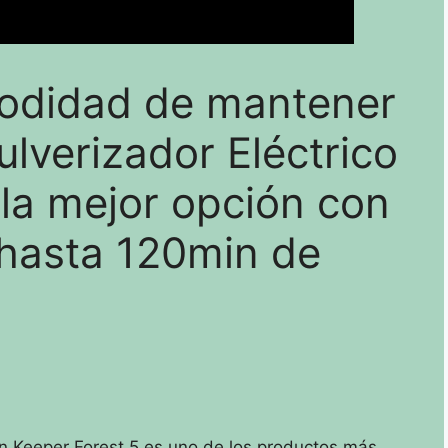
odidad de mantener
Pulverizador Eléctrico
 la mejor opción con
y hasta 120min de
dín Keeper Forest 5 es uno de los productos más