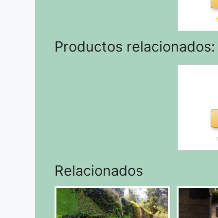
Esponja
Gatos de
PLWF00
Productos relacionados:
car
Relacionados