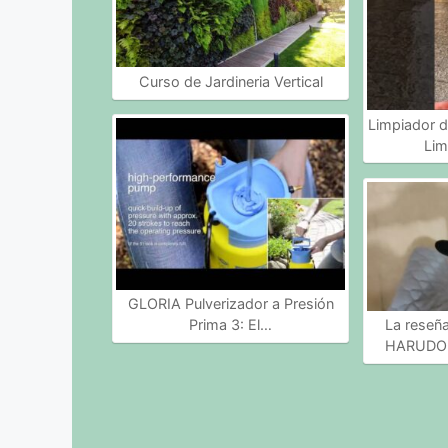
Curso de Jardineria Vertical
Limpiador d
Lim
GLORIA Pulverizador a Presión
Prima 3: El…
La reseñ
HARUDON