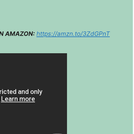
EN AMAZON:
https://amzn.to/3ZdGPnT