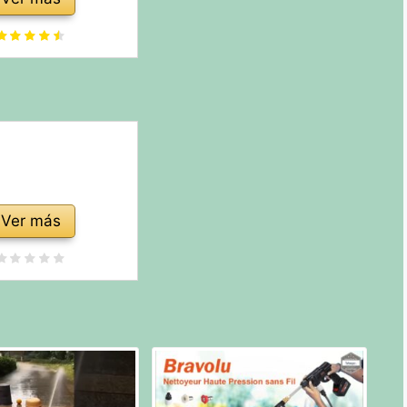
 de Espuma para
 Acero Inoxidable
3 con Resina y
bón Activado
Ver más