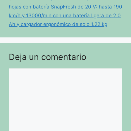
hojas con batería SnapFresh de 20 V: hasta 190
km/h y 13000/min con una batería ligera de 2.0
Ah y cargador ergonómico de solo 1.22 kg
Deja un comentario
Comentario