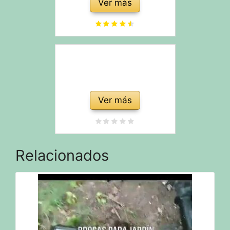
Ver más
MIRA ESTO
Powertec
Esponja de Espuma para
Pro: la vareadora de
Gatos de Acero Inoxidable
aceituna de gasolina de
PLWF003 con Resina y
33 cc más eficiente del
carbón Activado
mercado
Ver más
Relacionados