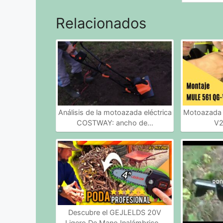
Relacionados
Análisis de la motoazada eléctrica
Motoazada 
COSTWAY: ancho de…
V2
Descubre el GEJLELDS 20V
Ligero De Mano Inalámbrico…