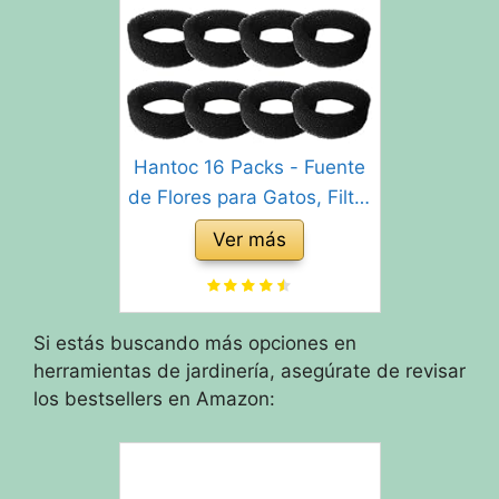
Hantoc 16 Packs - Fuente
de Flores para Gatos, Filtro
de carbón de 8 Piezas y
Ver más
Esponja de Espuma para
Gatos de Acero Inoxidable
PLWF003 con Resina y
Si estás buscando más opciones en
carbón Activado
herramientas de jardinería, asegúrate de revisar
los bestsellers en Amazon: