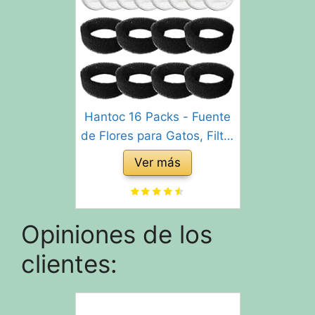
Hantoc 16 Packs - Fuente
de Flores para Gatos, Filtro
de carbón de 8 Piezas y
Ver más
Esponja de Espuma para
Gatos de Acero Inoxidable
PLWF003 con Resina y
Opiniones de los
carbón Activado
clientes: