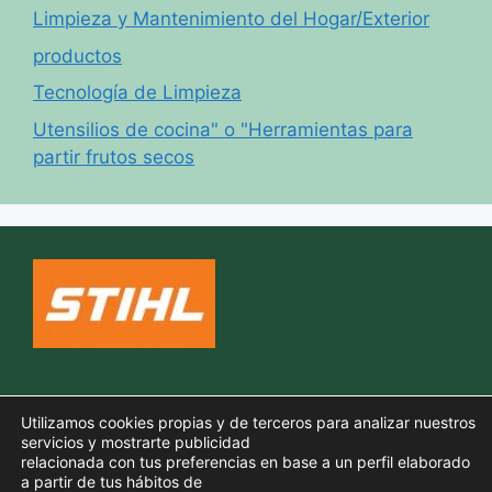
Limpieza y Mantenimiento del Hogar/Exterior
productos
Tecnología de Limpieza
Utensilios de cocina" o "Herramientas para
partir frutos secos
Política de cookies
Utilizamos cookies propias y de terceros para analizar nuestros
Aviso legal
servicios y mostrarte publicidad
relacionada con tus preferencias en base a un perfil elaborado
Política de privacidad
a partir de tus hábitos de