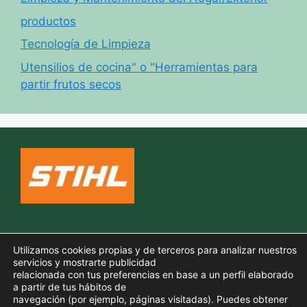
productos
Tecnología de Limpieza
Utensilios de cocina" o "Herramientas para
partir frutos secos
Política de cookies
Utilizamos cookies propias y de terceros para analizar nuestros
Aviso legal
servicios y mostrarte publicidad
relacionada con tus preferencias en base a un perfil elaborado
Política de privacidad
a partir de tus hábitos de
navegación (por ejemplo, páginas visitadas). Puedes obtener