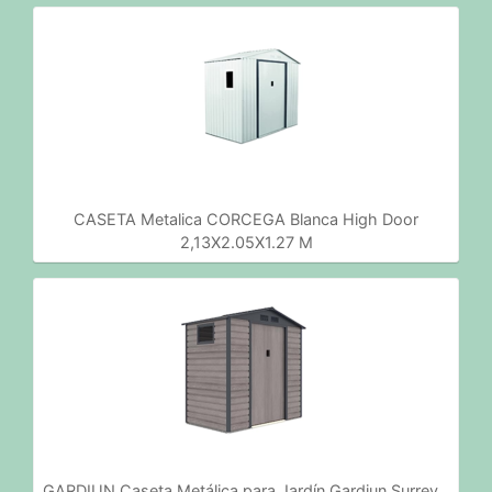
CASETA Metalica CORCEGA Blanca High Door
2,13X2.05X1.27 M
GARDIUN Caseta Metálica para Jardín Gardiun Surrey…