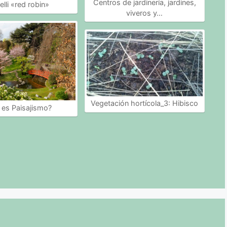
Centros de jardinería, jardines,
elli «red robin»
viveros y…
Vegetación hortícola_3: Hibisco
 es Paisajismo?