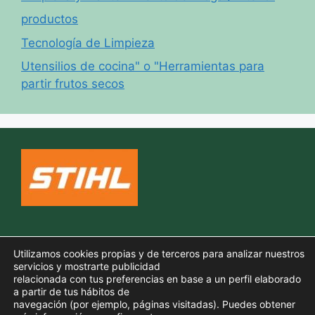
productos
Tecnología de Limpieza
Utensilios de cocina" o "Herramientas para
partir frutos secos
Política de cookies
Utilizamos cookies propias y de terceros para analizar nuestros
Aviso legal
servicios y mostrarte publicidad
relacionada con tus preferencias en base a un perfil elaborado
Política de privacidad
a partir de tus hábitos de
navegación (por ejemplo, páginas visitadas). Puedes obtener