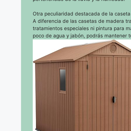
Otra peculiaridad destacada de la caseta
A diferencia de las casetas de madera tra
tratamientos especiales ni pintura para 
poco de agua y jabón, podrás mantener t