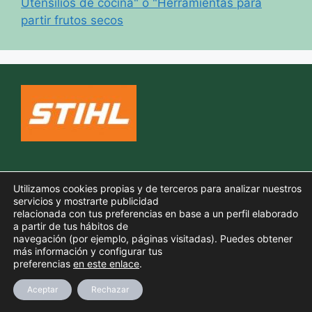
Utensilios de cocina" o "Herramientas para
partir frutos secos
Política de cookies
Utilizamos cookies propias y de terceros para analizar nuestros
Aviso legal
servicios y mostrarte publicidad
relacionada con tus preferencias en base a un perfil elaborado
Política de privacidad
a partir de tus hábitos de
navegación (por ejemplo, páginas visitadas). Puedes obtener
más información y configurar tus
preferencias
en este enlace
.
© 2026 TODO PARA TU JARDIN
• Creado con
GeneratePress
Aceptar
Rechazar