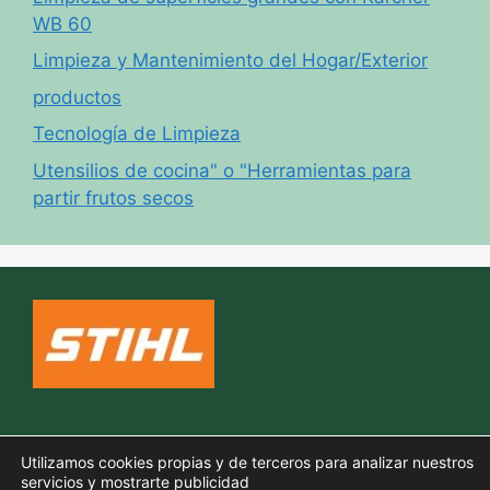
WB 60
Limpieza y Mantenimiento del Hogar/Exterior
productos
Tecnología de Limpieza
Utensilios de cocina" o "Herramientas para
partir frutos secos
Política de cookies
Utilizamos cookies propias y de terceros para analizar nuestros
Aviso legal
servicios y mostrarte publicidad