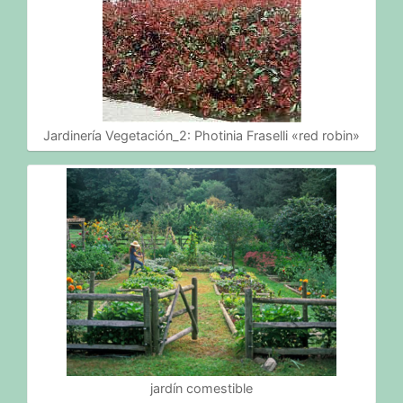
Jardinería Vegetación_2: Photinia Fraselli «red robin»
jardín comestible