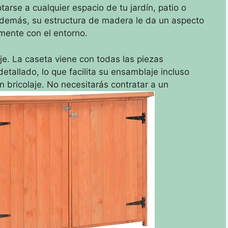
arse a cualquier espacio de tu jardín, patio o
Además, su estructura de madera le da un aspecto
amente con el entorno.
je. La caseta viene con todas las piezas
etallado, lo que facilita su ensamblaje incluso
n bricolaje. No necesitarás contratar a un