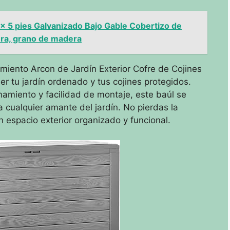
 5 pies Galvanizado Bajo Gable Cobertizo de
ra, grano de madera
iento Arcon de Jardín Exterior Cofre de Cojines
r tu jardín ordenado y tus cojines protegidos.
amiento y facilidad de montaje, este baúl se
a cualquier amante del jardín. No pierdas la
n espacio exterior organizado y funcional.