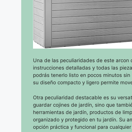
Una de las peculiaridades de este arcon d
instrucciones detalladas y todas las piez
podrás tenerlo listo en pocos minutos si
su diseño compacto y ligero permite move
Otra peculiaridad destacable es su versat
guardar cojines de jardín, sino que tambi
herramientas de jardín, productos de limp
organizado y protegido en tu jardín. Su a
opción práctica y funcional para cualquier