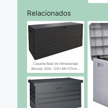
Relacionados
Casaria Baúl de Almacenaje
Woody 300L 120x46x57cm…