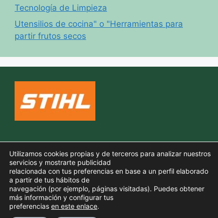
Tecnología de Limpieza
Utensilios de cocina" o "Herramientas para
partir frutos secos
Política de cookies
Utilizamos cookies propias y de terceros para analizar nuestros
Aviso legal
servicios y mostrarte publicidad
relacionada con tus preferencias en base a un perfil elaborado
Política de privacidad
a partir de tus hábitos de
navegación (por ejemplo, páginas visitadas). Puedes obtener
más información y configurar tus
preferencias
en este enlace
.
© 2026 TODO PARA TU JARDIN
• Creado con