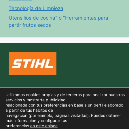
Tecnología de Limpieza
Utensilios de cocina" o "Herramientas para
partir frutos secos
Política de cookies
Utilizamos cookies propias y de terceros para analizar nuestros
Aviso legal
servicios y mostrarte publicidad
relacionada con tus preferencias en base a un perfil elaborado
Política de privacidad
a partir de tus hábitos de
navegación (por ejemplo, páginas visitadas). Puedes obtener
más información y configurar tus
preferencias
en este enlace
.