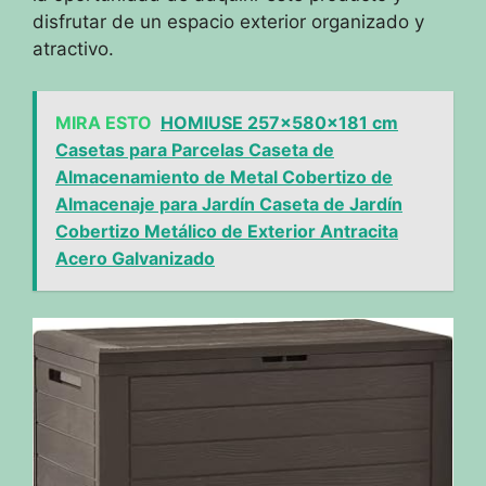
disfrutar de un espacio exterior organizado y
atractivo.
MIRA ESTO
HOMIUSE 257x580x181 cm
Casetas para Parcelas Caseta de
Almacenamiento de Metal Cobertizo de
Almacenaje para Jardín Caseta de Jardín
Cobertizo Metálico de Exterior Antracita
Acero Galvanizado