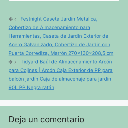
Festnight Caseta Jardin Metalica,
Cobertizo de Almacenamiento para
Herramientas, Caseta de Jardin Exterior de
Acero Galvanizado, Cobertizo de Jardin con
Puerta Corrediza, Marrón 270x130x208,5 cm
Tidyard Baúl de Almacenamiento Arcón
para Cojines | Arcón Caja Exterior de PP para
balcón jardín Caja de almacenaje para jardín
90L PP Negra ratán
Deja un comentario