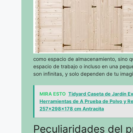
como espacio de almacenamiento, sino que
espacio de trabajo o incluso en una pequeñ
son infinitas, y solo dependen de tu imag
MIRA ESTO
Tidyard Caseta de Jardín E
Herramientas de A Prueba de Polvo y Re
257x298x178 cm Antracita
Peculiaridades del 