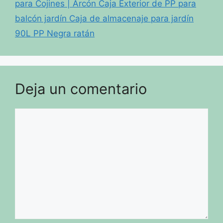
para Cojines | Arcón Caja Exterior de PP para
balcón jardín Caja de almacenaje para jardín
90L PP Negra ratán
Deja un comentario
Comentario