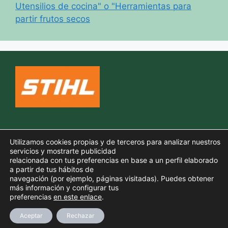
Utensilios de cocina" o "Herramientas para
partir frutos secos
Política de cookies
Utilizamos cookies propias y de terceros para analizar nuestros
Aviso legal
servicios y mostrarte publicidad
relacionada con tus preferencias en base a un perfil elaborado
Política de privacidad
a partir de tus hábitos de
navegación (por ejemplo, páginas visitadas). Puedes obtener
más información y configurar tus
preferencias
en este enlace
.
© 2026 TODO PARA TU JARDIN
• Creado con
GeneratePress
Aceptar
Rechazar