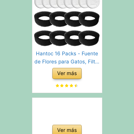
Hantoc 16 Packs - Fuente
de Flores para Gatos, Filtro
de carbón de 8 Piezas y
Ver más
Esponja de Espuma para
Gatos de Acero Inoxidable
PLWF003 con Resina y
carbón Activado
Ver más