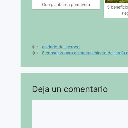
Que plantar en primavera
5 benefici
ri
cuidado del césped
8 consejos para el mantenimiento del jardín d
Deja un comentario
Comentario