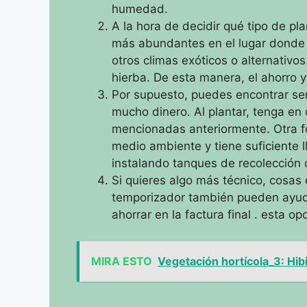
humedad.
A la hora de decidir qué tipo de pla
más abundantes en el lugar donde
otros climas exóticos o alternativo
hierba.
De esta manera, el ahorro y 
Por supuesto, puedes encontrar sem
mucho dinero.
Al plantar, tenga en
mencionadas anteriormente.
Otra f
medio ambiente y tiene suficiente l
instalando tanques de recolección 
Si quieres algo más técnico, cosa
temporizador también pueden ayuda
ahorrar en la
factura
final
.
esta opc
MIRA ESTO
Vegetación hortícola_3: Hib